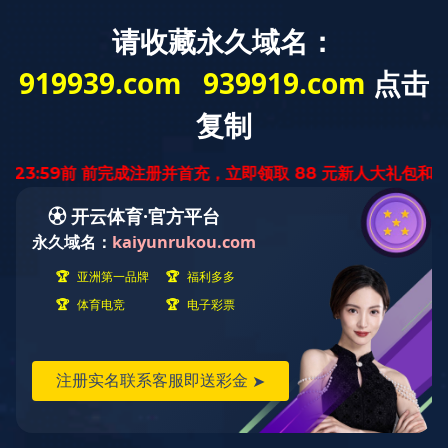
官方商城
公司新闻
公司宣传片
企业公告