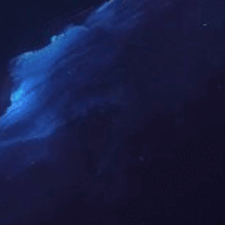
并带去一堂生动的国防教育课。课上，风
有了更生动、更直观地了解，深刻认识到
生们制作了手工军舰折纸和国防安全主题