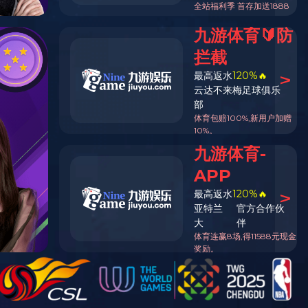
首页
>
资讯中心
>
公司新闻
小学开展爱心捐赠及国防教
日，中船风帆团委组织青年志愿者赴公司定