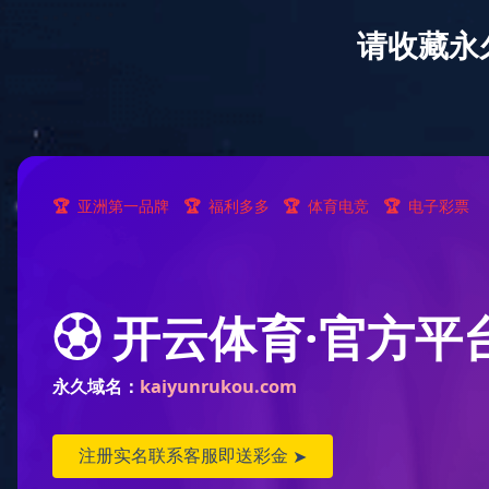
首页
开云online(中
技术研
SAIL HOME
INNOVAT
国)
BUSINESS