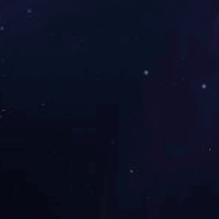
爱在深蓝、走向深蓝、圆梦深蓝，公
务精神，向社会展示担当奉献、蓬勃向
上一篇
开云online(中
技术研发
加入我们
营销
国)
公司专利
人才战略
国內
新品推荐
检测中心
招聘信息
国际
全部开云登陆入
科研平台
口
起动电池开云登