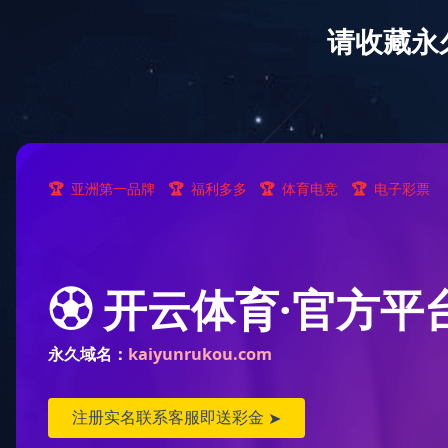
首页
开云online(中
技术研
SAIL HOME
INNOVAT
国)
BUSINESS