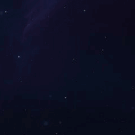
网络
阳光采购
资讯中心
关于我们
营销网络
操作说明
公司新闻
公司简介
营销网络
采购备案信息公
公司宣传片
发展历程
风帆
示
企业公告
企业文化
地址：
供应商报名
荣誉资质
文明路69
中国船舶集团公
社会责任
电话：400
司电子商务平台
开云online(中国)
备案号
入口