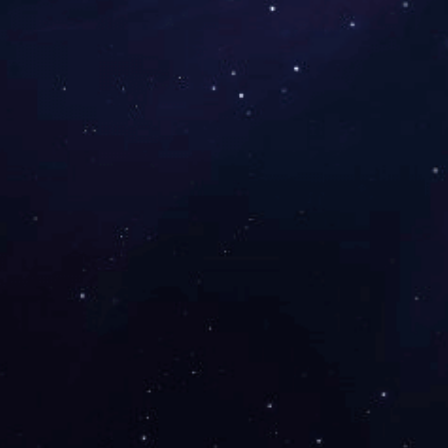
开云online(中
技术研发
加入我们
营销
国)
公司专利
人才战略
国內
新品推荐
检测中心
招聘信息
国际
全部开云登陆入
科研平台
口
起动电池开云登
陆入口
工业电池开云登
陆入口
锂电池开云登陆
入口
塑料开云登陆入
口
有色金属
隔板开云登陆入