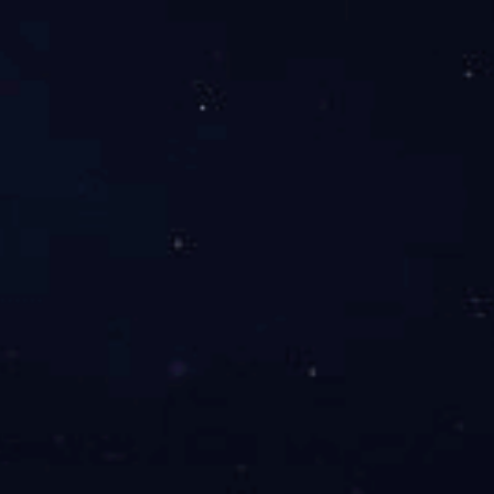
下一篇
销售服务热线：
4001600482
旗下企业
河北省保定市徐水经济开发区
99号
1600482
：
冀ICP备05004916号-1
风帆公司微信订阅号