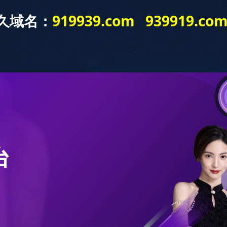
发
加入我们
营销网络
阳
ION
JOIN US
MARKETING
PU