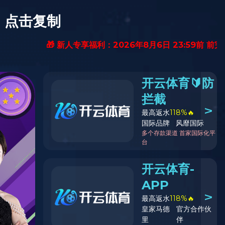
官方商城
光采购
资讯中心
关于我们
RCHASE
NEWS
ABOUT US