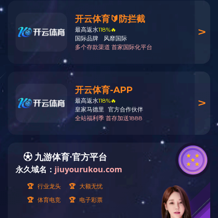
务保障模式，有效解决了用户的“续航焦虑”，提供了更加安全
销售服务热线：
4001600482
风帆旗下企业
地址：河北省保定市徐水经济开发区文明路6999号
电话：4001600482
备案号：
冀ICP备05004916号-1
风帆公司微信订阅号
世界杯网址大全_世界杯网站网页
|
JIUYOU九游体育(中国区)官方网站
|
开云手机注册
_开云（中国）
|
爱游戏在线登录官网
|
开云世界杯
|
米兰电竞（中国）官方网站
|