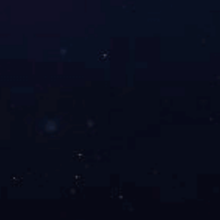
销售服务热线：
4001600482
风帆旗下企业
地址：河北省保定市徐水经济开发区文明路6999号
电话：4001600482
备案号：
冀ICP备05004916号-1