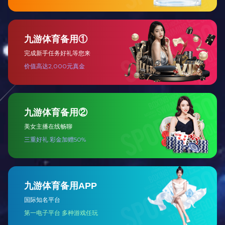
中国船舶风帆公司两项管理创新成果荣获集团公司表
11月22日，中国船舶集团有限公司召开2021年度管理创