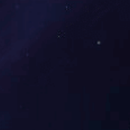
中国船舶风帆公司党委学习贯彻党的十九届六中全会
11月19日，中国船舶风帆公司党委会“第一议题”集体学习