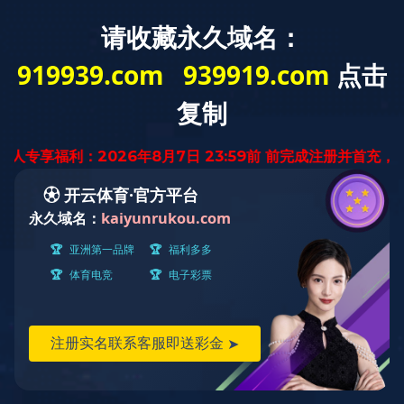
官方商城
公司新闻
公司宣传片
企业公告