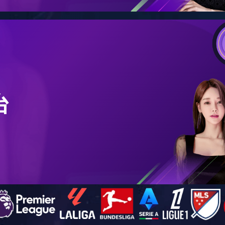
中船风帆入选多项中国轻工行业榜单
发布日期：2025-09-10
发布：风帆公司
浏览量：1426
4年度中国轻工业二百强企业、科技百强企业和行业十强企业等多
，入选中国轻工业二百强企业、科技百强企业以及铅蓄电池行业