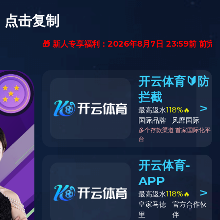
官方商城
光采购
资讯中心
关于我们
RCHASE
NEWS
ABOUT US