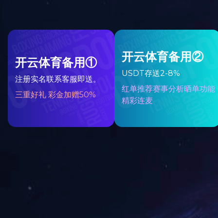
多年来，风帆公司作为铅酸蓄电池领
发体系，通过跨专业协作和精准的市场
术，在铅酸蓄电池能量密度提升、循环