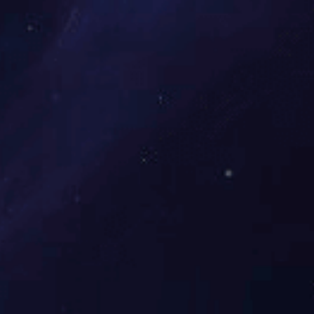
为学校师生送上了一份特别的礼物——“科技萌娃实验室”。李