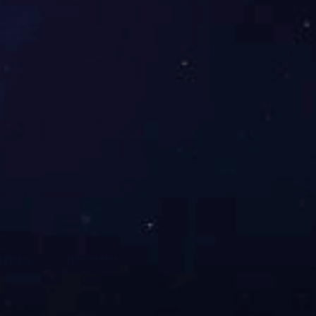
杨庄孩子们的梦想插上科学的翅膀，为乡村教育赋能。他强调，
村振兴新篇章。
返回列表
网络
阳光采购
资讯中心
关于我们
营销网络
操作说明
公司新闻
公司简介
营销网络
采购备案信息公
公司宣传片
发展历程
风帆
示
企业公告
企业文化
地址：
供应商报名
荣誉资质
文明路69
中国船舶集团公
社会责任
电话：400