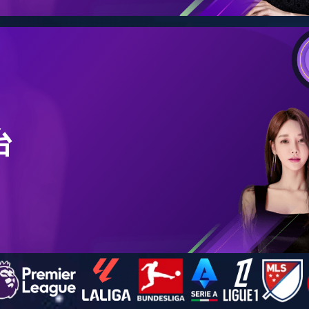
技梦想】中船风帆公司领导调研走访定点帮
室”
发布日期：2025-07-01
发布：风帆公司
浏览量：2404
事长李勇及党群工作部负责人深入公司定点帮扶村——唐县东杨庄