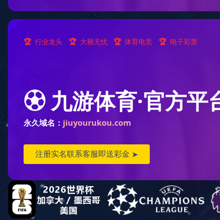
公司新闻
公司宣传片
企业公告
【赋能乡村发展 点亮科
6月27日，中船风帆党委书记、董
室”。