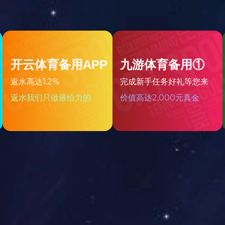
村工作队近半年在村产业、民生改善等方面的工作汇报，充分了