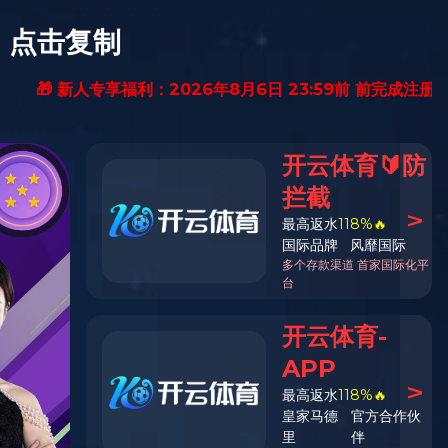
官方商城
光采购
资讯中心
关于我们
RCHASE
NEWS
ABOUT US