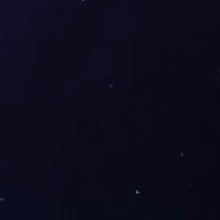
勇表示，乡村振兴、教育先行，科技兴国、