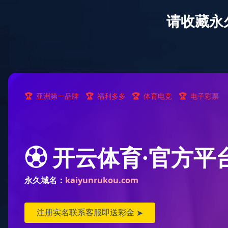
首页
开云online(中
技术研
SAIL HOME
INNOVAT
国)
BUSINESS