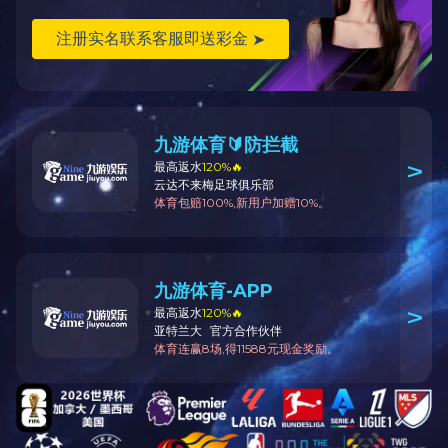
②防护保障更强：
外壳设计达IP67防水等级
③跨车型兼容：
通过模块化设计与智能接口，
目前，该开云登陆入口适配90%以上的车型座
销售服务热线：
4001600482
风帆旗下企业
地址：河北省保定市徐水经济开发区文明路6999号
电话：4001600482
备案号：
冀ICP备05004916号-1