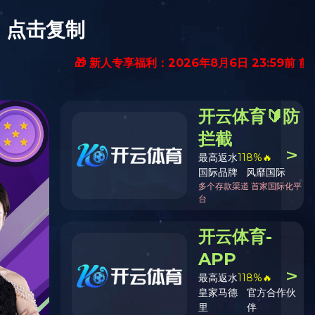
官方商城
光采购
资讯中心
关于我们
RCHASE
NEWS
ABOUT US