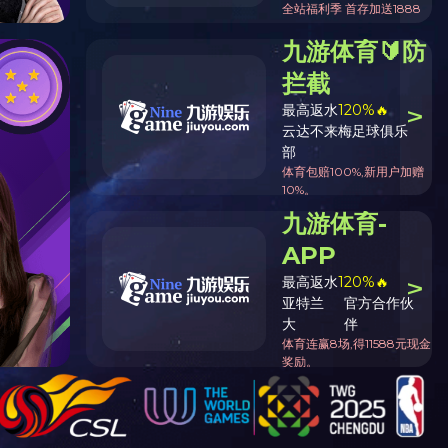
首页
>
资讯中心
>
公司新闻
问交流