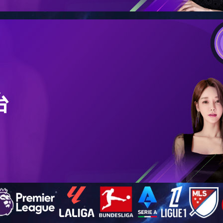
公司数字能源总经理张先淼到风帆公司访
发布日期：2021-09-30
发布：风帆公司
浏览量：9678
陆入口总经理张先淼等一行6人到中国船舶风帆公司访问交流。
理李森及相关部门负责人接待了来宾。